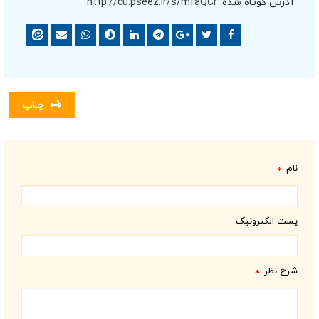
آدرس کوتاه شده:
http://cu.pseez.ir/s/mfaQCr
چـاپ
نام
*
پست الکترونیک
شرح نظر
*