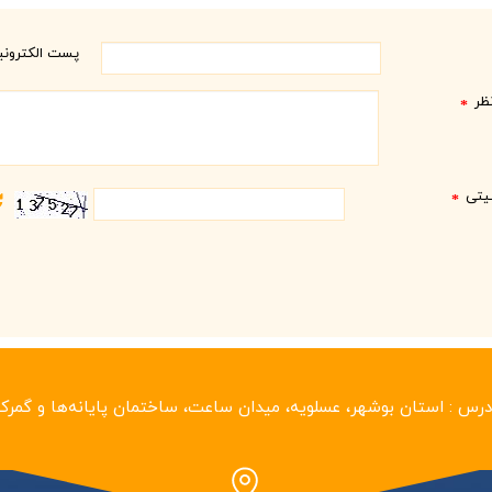
پست الکترون
ظر
*
نیتی
*
درس :
استان بوشهر‏، عسلویه، میدان ساعت، ساختمان پایانه‌ها و گمرک