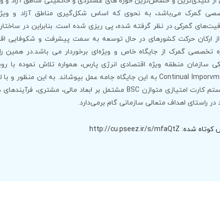
از کلیدی‌ترین و حساس‌ترین حوزه های عملکردی و حاکمیتی مناطق آزاد و وی
صی گمرک می‌باشد، به نحوی که اساس شکل‌گیری مناطق آزاد و ویژه
یت‌های گمرکی در نظر گرفته شده، پی ریزی شده است. بنابراین در ساختار م
از ارکان حرکت کشورهای در حال توسعه به سمت پیشرفت و شکوفایی اقت
ه تخصصی گمرک از جایگاه خاص و ویژه‌ای برخوردار می باشد.در همین را
ی سازمان منطقه ویژه اقتصادی انرژی پارس، همواره تلاش نموده با روی
Continual Imporvment به این جایگاه جامه عمل بپوشاند. به این منظور و 
سیستم کارت امتیازی متوازن BSC مشتمل بر ابعاد مالی، مشتری، فر
در راستای اهداف متعالی سازمانی گام برمی‌دارد.
 کوتاه شده:
http://cu.pseez.ir/s/mfaQtZ