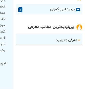
یکی 
تخص
درباره امور گمرکی
+
۵
معاف
که 
حوز
پربازدیدترین مطالب معرفی
گمرک
معرفی
(۷۱ بازدید)
رشد 
آدرس